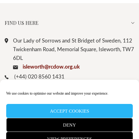
FIND US HERE
Our Lady of Sorrows and St Bridget of Sweden, 112
Twickenham Road, Memorial Square, Isleworth, TW7
6DL
isleworth@rcdow.org.uk
(+44) 020 8560 1431
We use cookies to optimise our website and improve your experience.
LINKS
ACCEPT COOKIES
SUBSCRIBE TO THE WEEKLY NEWSLETTER
DENY
© Our Lady of Sorrows and St Bridget of Sweden
VIEW PREFERENCES